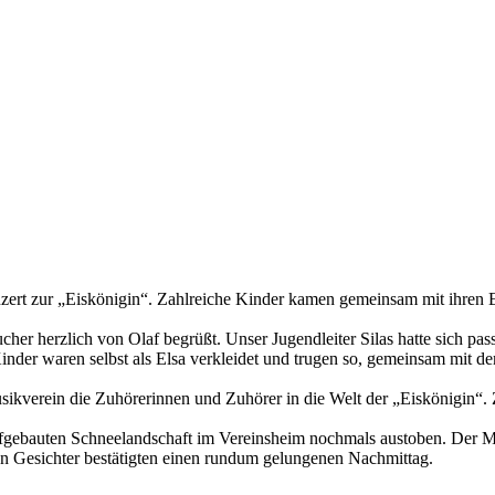
zert zur „Eiskönigin“. Zahlreiche Kinder kamen gemeinsam mit ihren E
r herzlich von Olaf begrüßt. Unser Jugendleiter Silas hatte sich pas
Kinder waren selbst als Elsa verkleidet und trugen so, gemeinsam mit d
ikverein die Zuhörerinnen und Zuhörer in die Welt der „Eiskönigin“. 
fgebauten Schneelandschaft im Vereinsheim nochmals austoben. Der Musi
n Gesichter bestätigten einen rundum gelungenen Nachmittag.