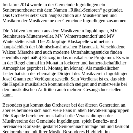
Im Jahre 2014 wurde in der Gemeinde Ingoldingen ein
Seniorenorchester mit dem Namen „Rißtal-Senioren“ gegründet.
Das Orchester setzt sich hauptsächlich aus Musikerinnen und
Musikern der Musikvereine der Gemeinde Ingoldingen zusammen.
Die Aktiven kommen aus dem Musikverein Ingoldingen, MV
Steinhausen-Muttensweiler, MV Winterstetttendorf und MV
Winterstettenstadt. Die 25-köpfige Blaskapelle widmet sich
hauptsächlich der böhmisch-mährischen Blasmusik. Verschiedene
Walzer, Märsche und auch moderne Unterhaltungsstücke finden
ebenfalls regelmäßig Einzug in das musikalische Programm. Es wird
in der Regel einmal im Monat in lockerer und kameradschaftlicher
Atmosphäre geprobt (1. Montag im Monat). Als musikalischer
Leiter hat sich der ehemalige Dirigent des Musikverein Ingoldingen
Josef Gnann zur Verfügung gestellt. Sein Verdienst ist es, das sich
die Kapelle musikalisch kontinuierlich steigert und mittlerweile bei
den musikalischen Auftritten auch mehrere Gesangsduos stellen
kann.
Besonders gut kommt das Orchester bei der älteren Generation an,
aber es befinden sich auch viele Fans in allen Bevölkerungsgruppen.
Die Kapelle bereichert musikalisch die Veranstaltungen der
Musikvereine der Gemeinde Ingoldingen, spielt Benefiz- und
Serenaden Konzerte, gestaltet Seniorennachmittage mit und besucht
Seniorenheime mit Ihrer Musik. Besonderes Highlight im