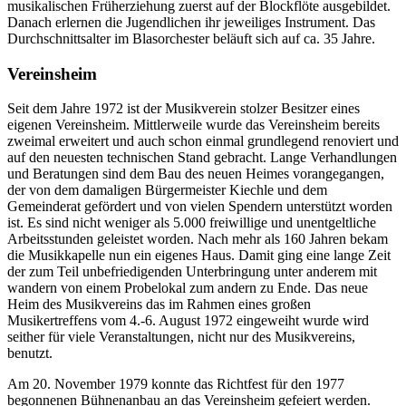
musikalischen Früherziehung zuerst auf der Blockflöte ausgebildet.
Danach erlernen die Jugendlichen ihr jeweiliges Instrument. Das
Durchschnittsalter im Blasorchester beläuft sich auf ca. 35 Jahre.
Vereinsheim
Seit dem Jahre 1972 ist der Musikverein stolzer Besitzer eines
eigenen Vereinsheim. Mittlerweile wurde das Vereinsheim bereits
zweimal erweitert und auch schon einmal grundlegend renoviert und
auf den neuesten technischen Stand gebracht. Lange Verhandlungen
und Beratungen sind dem Bau des neuen Heimes vorangegangen,
der von dem damaligen Bürgermeister Kiechle und dem
Gemeinderat gefördert und von vielen Spendern unterstützt worden
ist. Es sind nicht weniger als 5.000 freiwillige und unentgeltliche
Arbeitsstunden geleistet worden. Nach mehr als 160 Jahren bekam
die Musikkapelle nun ein eigenes Haus. Damit ging eine lange Zeit
der zum Teil unbefriedigenden Unterbringung unter anderem mit
wandern von einem Probelokal zum andern zu Ende. Das neue
Heim des Musikvereins das im Rahmen eines großen
Musikertreffens vom 4.-6. August 1972 eingeweiht wurde wird
seither für viele Veranstaltungen, nicht nur des Musikvereins,
benutzt.
Am 20. November 1979 konnte das Richtfest für den 1977
begonnenen Bühnenanbau an das Vereinsheim gefeiert werden.