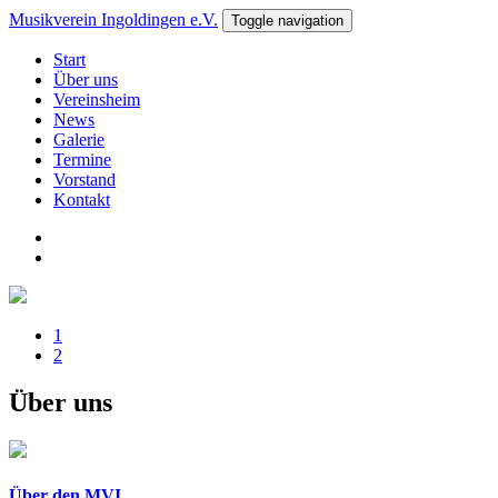
Musikverein Ingoldingen e.V.
Toggle navigation
Start
Über uns
Vereinsheim
News
Galerie
Termine
Vorstand
Kontakt
1
2
Über uns
Über den MVI